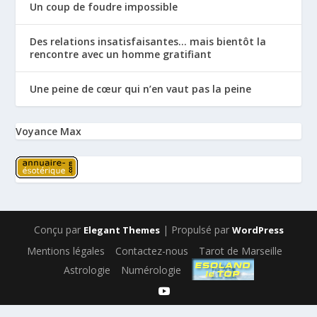
Un coup de foudre impossible
Des relations insatisfaisantes… mais bientôt la
rencontre avec un homme gratifiant
Une peine de cœur qui n’en vaut pas la peine
Voyance Max
Conçu par
| Propulsé par
Elegant Themes
WordPress
Mentions légales
Contactez-nous
Tarot de Marseille
Astrologie
Numérologie